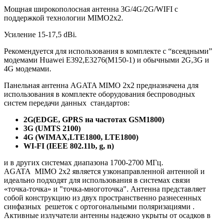
Мощная широкополосная антенна 3G/4G/2G/WIFI с
поддержкой технологии MIMO2x2.
Усиление 15-17,5 dBi.
Рекомендуется для использования в комплекте с “всеядными”
модемами Huawei Е392,E3276(М150-1) и обычными 2G,3G и
4G модемами.
Панельная антенна AGATA MIMO 2x2 предназначена для
использования в комплекте оборудования беспроводных
систем передачи данных стандартов:
2G(EDGE, GPRS на частотах GSM1800)
3G (UMTS 2100)
4G (WIMAX,LTE1800, LTE1800)
WI-FI (IEEE 802.11b, g, n)
и в других системах диапазона 1700-2700 МГц.
AGATA MIMO 2x2 является узконаправленной антенной и
идеально подходят для использования в системах связи
«точка-точка» и "точка-многоточка". Антенна представляет
собой конструкцию из двух пространственно разнесенных
синфазных решеток с ортогональными поляризациями .
Активные излучатели антенны надежно укрыты от осадков в