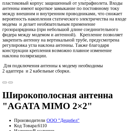
пластиковый корпус защишенный от ультрафиолета. Входы
антенны имеют короткое замыкание по постоянному току
между внешним и внутренним проводниками, что снижает
вероятность накопления статического электричества на входе
модема и делает необязательным применение
грозоразрядника (при небольшой длине соединительного
фидера между модемом и антенной). Крепление позволяет
закрепить антенну на вертикальной трубе, предусмотрена
регулировка угла наклона антенны. Также благодаря
конструкции крепления возможно плавное изменение
наклона поляризации.
Для подключения антенны к модему необходимы
2
адаптера
и 2 кабельные сборки.
Широкополосная антенна
"AGATA MIMO 2×2"
Производители
ООО "Децибел"
Код Товара:6110
Наличие:В наличии