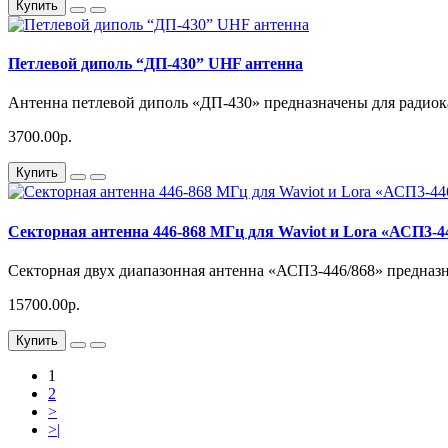
Купить
Петлевой диполь “ДП-430” UHF антенна
Антенна петлевой диполь «ДП-430» предназначены для радиок
3700.00р.
Купить
Секторная антенна 446-868 МГц для Waviot и Lora «АСП3-4
Секторная двух диапазонная антенна «АСП3-446/868» предназн
15700.00р.
Купить
1
2
>
>|