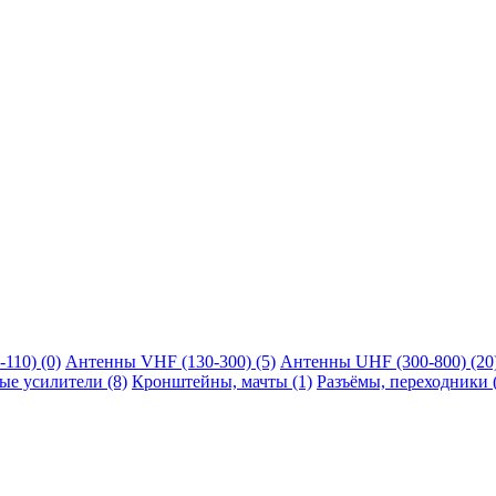
110) (0)
Антенны VHF (130-300) (5)
Антенны UHF (300-800) (20
е усилители (8)
Кронштейны, мачты (1)
Разъёмы, переходники 