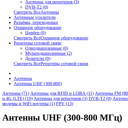
Антенны для репитеров (3)
DVB-T2 (0)
Смотреть ВсеАнтенны
Антенные усилители
Разъёмы, переходники
Охранное оборудование
Цербер (0)
Смотреть ВсеОхранное оборудование
Репитеры сотовой связи
Однодиапозонные (0)
Мультидиапозонные (2)
Делители (0)
Смотреть ВсеРепитеры сотовой связи
Антенны
Антенны UHF (300-800)
Антенны (71)
Антенны для RFID и LORA (11)
Антенны FM (80-
и 4G (LTE) (19)
Антенны для репитеров (3)
DVB-T2 (0)
Антенны
модемы и WiFi роутеры (1)
FPV (13)
Антенны UHF (300-800 МГц)