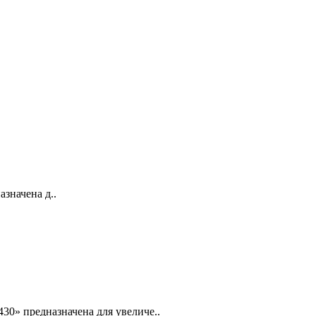
значена д..
30» предназначена для увеличе..