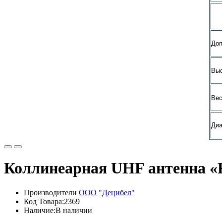
Доп
Выс
Вес
Диа
Коллинеарная UHF антенна «
Производители
ООО "Децибел"
Код Товара:2369
Наличие:В наличии