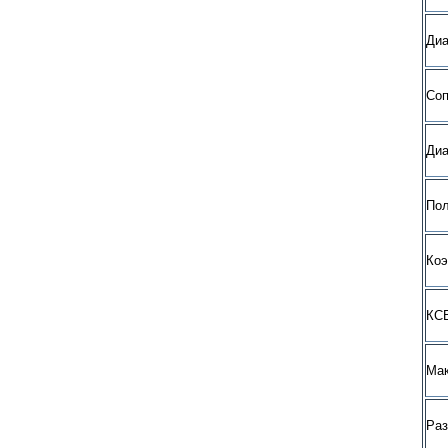
Диа
Со
Диа
Пол
Коэ
КСВ
Мак
Ра