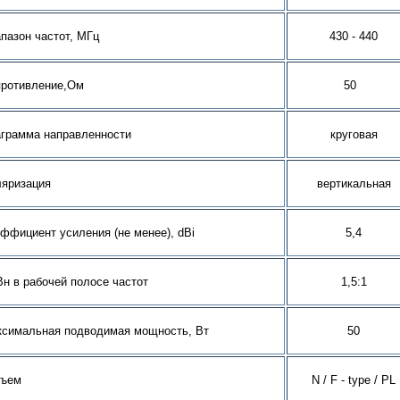
пазон частот, МГц
430 - 440
противление,Ом
50
грамма направленности
круговая
яризация
вертикальная
ффициент усиления (не менее), dBi
5,4
н в рабочей полосе частот
1,5:1
симальная подводимая мощность, Вт
50
зъем
N / F
- type /
PL