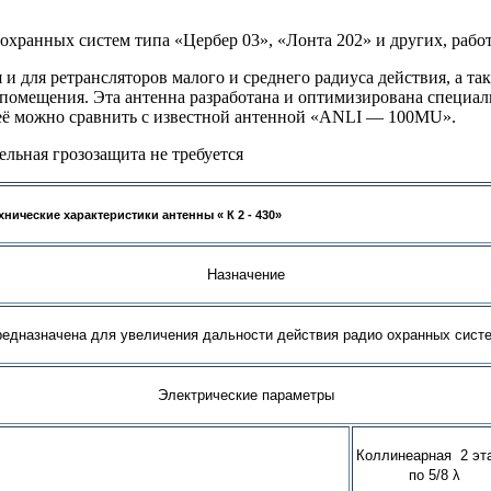
охранных систем типа «Цербер 03», «Лонта 202» и других, раб
и для ретрансляторов малого и среднего радиуса действия, а т
 помещения. Эта антенна разработана и оптимизирована специал
 её можно сравнить с известной антенной «ANLI — 100MU».
льная грозозащита не требуется
хнические характеристики антенны « К 2 - 430»
Назначение
дназначена для увеличения дальности действия радио охранных сист
Электрические параметры
Коллинеарная 2 эт
по 5/8 λ