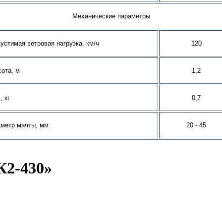
Механические параметры
устимая ветровая нагрузка, км/ч
120
ота, м
1
,2
, кг
0,
7
метр мачты, мм
20 -
4
5
К2-430»