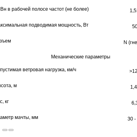
Вн в рабочей полосе частот (не более)
1,5
ксимальная подводимая мощность, Вт
5
зъем
N (гн
Механические параметры
пустимая ветровая нагрузка, км/ч
>1
сота, м
1,
с, кг
6,
аметр мачты, мм
30 -