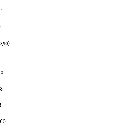
:1
0
ездо)
20
48
3
 60