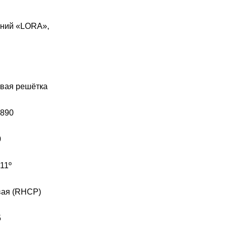
ний «
LORA
»,
вая решётка
 890
0
 11º
ая (
RHCP)
5