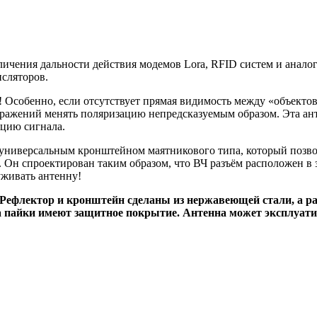
личения дальности действия модемов Lora, RFID систем и анало
нсляторов.
 Особенно, если отсутствует прямая видимость между «объектов
тражений менять поляризацию непредсказуемым образом. Эта ан
ацию сигнала.
с универсальным кронштейном маятникового типа, который позвол
 Он спроектирован таким образом, что ВЧ разъём расположен в 
уживать антенну!
Рефлектор и кронштейн сделаны из нержавеющей стали, а ра
а пайки имеют защитное покрытие. Антенна может эксплуати