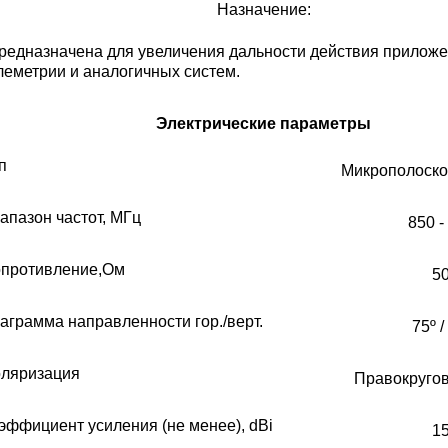
Назначение:
редназначена для увеличения дальности действия приложе
леметрии и аналогичных систем.
Электрические параметры
п
Микрополоско
апазон частот, МГц
850 -
противление,Ом
5
аграмма направленности гор./верт.
75º /
ляризация
Правокругов
эффициент усиления (не менее), dBi
1