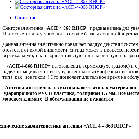
Описание
Секторная антенна
«АСП-4-868
RHCP
»
предназначена для уве
Применяется для установки в составе базовых станций и ретра
Данная антенна значительно повышает радиус действия систем!
отсутствия прямой видимости, сигнал может в процессе перео
вертикальную, так и горизонтальную, или наклонную поляриз
«АСП-4-868
RHCP
»
изготовлена в термокожухе (радоме) и 
надёжно защищает структуру антенны от атмосферных осадков.
типа, как "зонтиком"! Это позволяет длительное время не обсл
Антенна изготовлена из высококачественных материалов. 
ударопрочного
PVCH
пластика, толщиной 1,5 мм. Все мест
морском климате! В обслуживании не нуждается.
ехнические характеристики антенны «АСП 4 – 868
RHCP
»