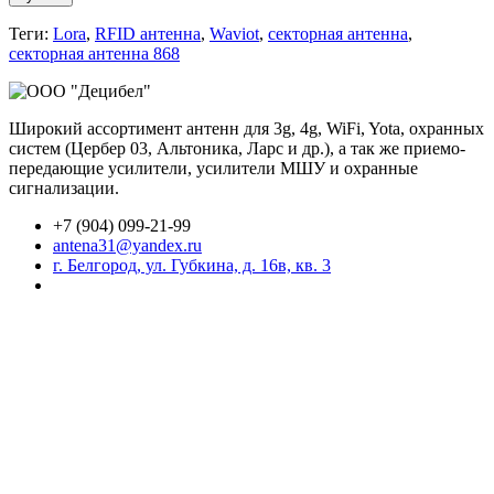
Теги:
Lora
,
RFID антенна
,
Waviot
,
секторная антенна
,
секторная антенна 868
Широкий ассортимент антенн для 3g, 4g, WiFi, Yota, охранных
систем (Цербер 03, Альтоника, Ларс и др.), а так же приемо-
передающие усилители, усилители МШУ и охранные
сигнализации.
+7 (904) 099-21-99
antena31@yandex.ru
г. Белгород, ул. Губкина, д. 16в, кв. 3