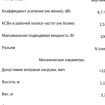
вертик
Коэффициент усиления (не менее), dBi
6,7 /
КСВн в рабочей полосе частот (не более)
1,5
Максимальная подводимая мощность, Вт
10
Разъем
N (гн
Механические параметры
Допустимая ветровая нагрузка, км/ч
>1
Высота, м
1,
Вес, кг
3,