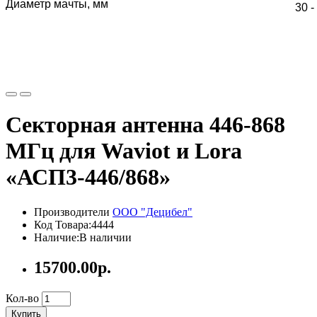
Диаметр мачты, мм
30 -
Секторная антенна 446-868
МГц для Waviot и Lora
«АСП3-446/868»
Производители
ООО "Децибел"
Код Товара:4444
Наличие:В наличии
15700.00р.
Кол-во
Купить