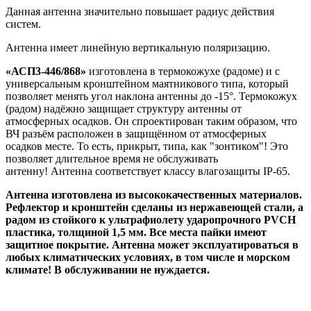
Данная антенна значительно повышает радиус действия
систем.
Антенна имеет линейную вертикальную поляризацию.
«АСП3-446/868»
изготовлена в термокожухе (радоме) и с
универсальным кронштейном маятникового типа, который
позволяет менять угол наклона антенны до -15°. Термокожух
(радом) надёжно защищает структуру антенны от
атмосферных осадков. Он спроектирован таким образом, что
ВЧ разъём расположен в защищённом от атмосферных
осадков месте. То есть, прикрыт, типа, как "зонтиком"! Это
позволяет длительное время не обслуживать
антенну! Антенна соответствует классу влагозащиты IP-65.
Антенна изготовлена из высококачественных материалов.
Рефлектор и кронштейн сделаны из нержавеющей стали, а
радом из стойкого к ультрафиолету ударопрочного PVCH
пластика, толщиной 1,5 мм. Все места пайки имеют
защитное покрытие. Антенна может эксплуатироваться в
любых климатических условиях, в том числе и морском
климате! В обслуживании не нуждается.