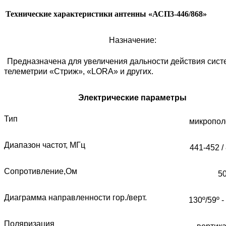
Технические характеристики антенны «АСП3-446/868»
Назначение:
Предназначена для увеличения дальности действия сист
телеметрии «Стриж», «
LORA
» и других.
Электрические параметры
Тип
микропол
Диапазон частот, МГц
441-452 /
Сопротивление,Ом
5
Диаграмма направленности гор./верт.
130º/59º -
Поляризация