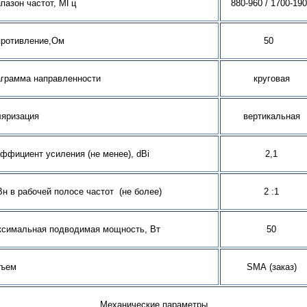
пазон частот, МГц
880-960 / 1700-19
противление,Ом
50
грамма направленности
круговая
яризация
вертикальная
ффициент усиления (не менее), dBi
2,1
н в рабочей полосе частот (не более)
2
:1
симальная подводимая мощность, Вт
50
зъем
SMA
(заказ)
Механические параметры