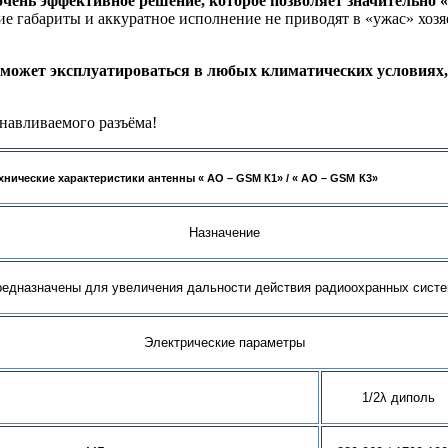
очень эффективное решение, которое позволяет значительно 
ие габариты и аккуратное исполнение не приводят в «ужас» хоз
 может эксплуатироваться в любых климатических условиях,
анавливаемого разъёма!
хнические характеристики антенны « АО –
GSM
К1» / « АО –
GSM
К3»
Назначение
дназначены для увеличения дальности действия радиоохранных систе
Электрические параметры
1/2λ диполь