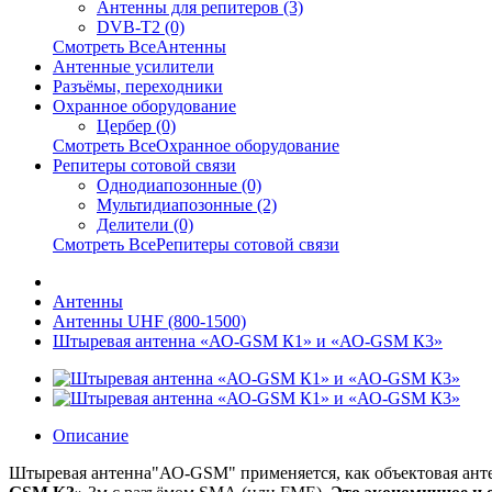
Антенны для репитеров (3)
DVB-T2 (0)
Смотреть ВсеАнтенны
Антенные усилители
Разъёмы, переходники
Охранное оборудование
Цербер (0)
Смотреть ВсеОхранное оборудование
Репитеры сотовой связи
Однодиапозонные (0)
Мультидиапозонные (2)
Делители (0)
Смотреть ВсеРепитеры сотовой связи
Антенны
Антенны UHF (800-1500)
Штыревая антенна «АО-GSM К1» и «АО-GSM К3»
Описание
Штыревая антенна"АО-GSM" применяется, как объектовая анте