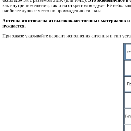
GSM
К3»
3м с разъёмом SMA (или FME).
Это экономичное и 
как внутри помещения, так и на открытом воздухе. Её небольш
наиболее лучшее место по прохождению сигнала.
Антенна
изготовлена из высококачественных
материалов и
нуждается.
При заказе указывайте вариант исполнения антенны и тип уст
Те
Пре
Тип