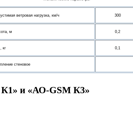
устимая ветровая нагрузка, км/ч
30
0
ота, м
0,
2
, кг
0,
1
пление стеновое
 К1» и «АО-GSM К3»