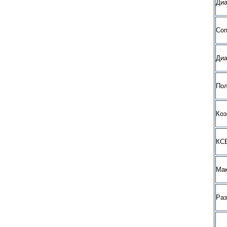
Диа
Со
Диа
Пол
Коэ
КСВ
Мак
Ра