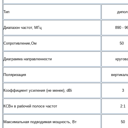
Тип
дипол
Диапазон частот, МГц
890 - 9
Сопротивление,Ом
50
Диаграмма направленности
кругов
Поляризация
вертикал
Коэффициент усиления (не менее), dBi
3
КСВн в рабочей полосе частот
2:1
Максимальная подводимая мощность, Вт
50