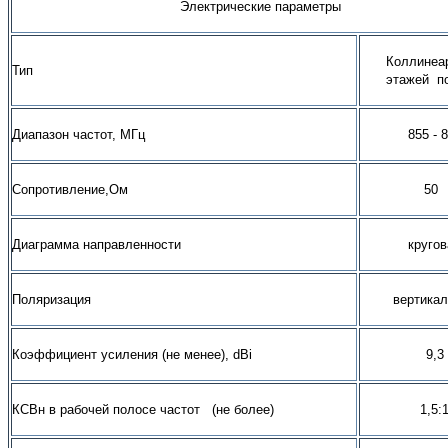
Электрические параметры
Коллинеа
Тип
этажей по
Диапазон частот, МГц
855 - 
Сопротивление,Ом
50
Диаграмма направленности
кругов
Поляризация
вертика
Коэффициент усиления (не менее), dBi
9,3
КСВн в рабочей полосе частот (не более)
1,5: