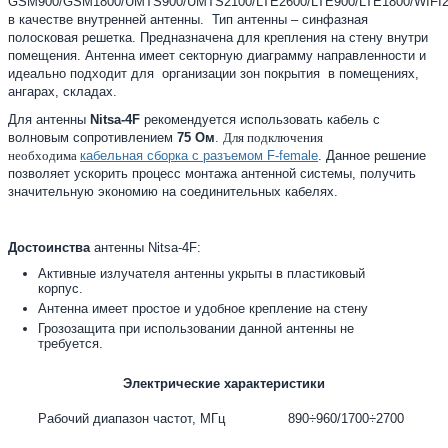
GSM900/GSM1800/UMTS900/UMTS2100/LTE2600/LTE900/LTE1800/WIFI2
в качестве внутренней антенны
. Тип антенны – синфазная
полосковая решетка.
Предназначена для крепления на стену внутри
помещения.
Антенна имеет секторную диаграмму направленности и
идеально подходит для организации зон покрытия в помещениях,
ангарах, складах.
Для антенны
Nitsa
-4F
рекомендуется использовать кабель с
волновым сопротивлением
75 Ом
.
Для подключения
необходима
кабельная сборка с разъемом F-female
.
Данное решение
позволяет ускорить процесс монтажа антенной системы, получить
значительную экономию на соединительных кабелях.
Достоинства
антенны
Nitsa
-4F:
Активные излучателя антенны укрыты в пластиковый
корпус.
Антенна имеет простое и удобное крепление на стену
Грозозащита при использовании данной антенны не
требуется.
Электрические характеристики
Рабочий диапазон частот, МГц
890÷960/1700÷2700