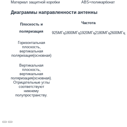
Материал защитной коробки
ABS+поликарбонат
Диаграммы направленности антенны
Частота
Плоскость и
поляризация
925МГц
1800МГц
1920МГц
2180МГц
2600МГц
Горизонтальная
плоскость,
вертикальная
поляризация(основная)
Вертикальная
плоскость,
вертикальная
поляризация(основная).
Отрицательные углы
соответствуют
нижнему
полупространству.