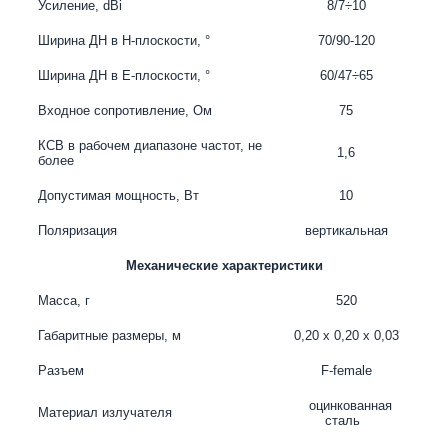
Усиление,
dBi
8/7÷10
Ширина ДН в Н-плоскости, °
70/90-120
Ширина ДН в Е-плоскости, °
60/47÷65
Входное сопротивление, Ом
75
КСВ в рабочем диапазоне частот, не
1,6
более
Допустимая мощность, Вт
10
Поляризация
вертикальная
Механические характеристики
Масса, г
520
Габаритные размеры, м
0,20 х 0,20 х 0,03
Разъем
F-
female
оцинкованная
Материал излучателя
сталь