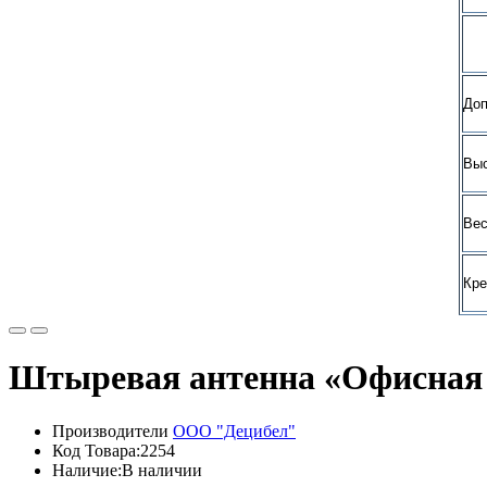
Доп
Выс
Вес
Кре
Штыревая антенна «Офисная 
Производители
ООО "Децибел"
Код Товара:2254
Наличие:В наличии