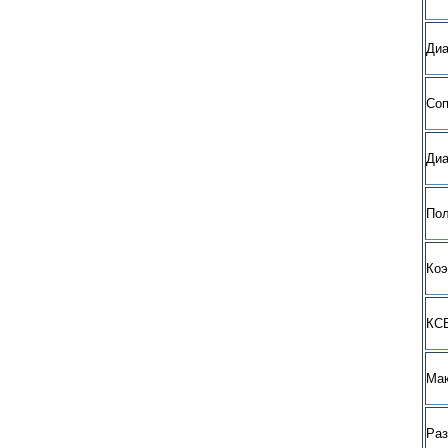
Диа
Со
Диа
Пол
Коэ
КСВ
Мак
Ра