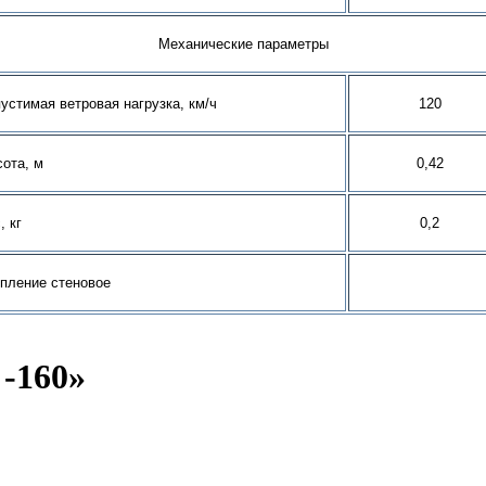
Механические параметры
устимая ветровая нагрузка, км/ч
120
ота, м
0,42
, кг
0,2
пление стеновое
-160»