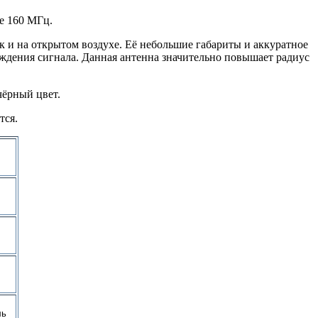
е 160 МГц.
 и на открытом воздухе. Её небольшие габариты и аккуратное
ождения сигнала. Данная антенна значительно повышает радиус
чёрный цвет.
тся.
ль