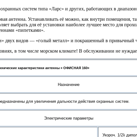
хранных систем типа «Ларс» и других, работающих в диапазон
 антенна. Устанавливать её можно, как внутри помещения, так
ляет выбрать для её установки наиболее лучшее место для прох
еннами «пипетками».
ки» двух видов — «голый металл» и покрашенный в привычный 
виях, в том числе морском климате! В обслуживании не нуждае
хнические характеристики антенны « ОФИСНАЯ 160»
Назначение
дназначены для увеличения дальности действия охранных систем.
Электрические параметры
Укороч. 1/2λ дипо