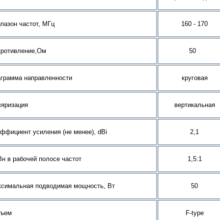
пазон частот, МГц
160 - 170
противление,Ом
50
грамма направленности
круговая
яризация
вертикальная
ффициент усиления (не менее), dBi
2,1
н в рабочей полосе частот
1,5:1
симальная подводимая мощность, Вт
50
зъем
F
-type