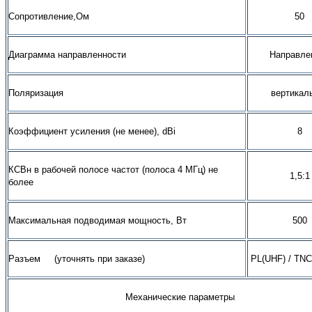
Сопротивление,Ом
50
Диаграмма направленности
Направле
Поляризация
вертикал
Коэффициент усиления (не менее), dBi
8
КСВн в рабочей полосе частот (полоса 4 МГц) не
1,5:1
более
Максимальная подводимая мощность, Вт
500
Разъем (уточнять при заказе)
PL
(
UHF)
/
TNC
Механические параметры