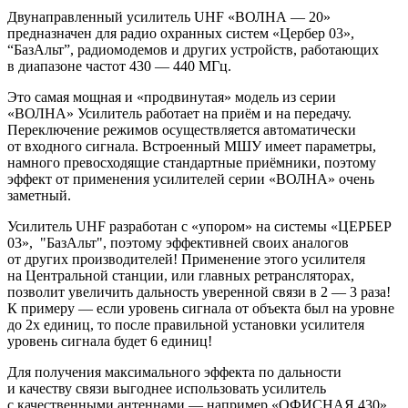
Двунаправленный усилитель UHF «ВОЛНА — 20»
предназначен для радио охранных систем «Цербер 03»,
“БазАльт”, радиомодемов и других устройств, работающих
в диапазоне частот 430 — 440 МГц.
Это самая мощная и «продвинутая» модель из серии
«ВОЛНА» Усилитель работает на приём и на передачу.
Переключение режимов осуществляется автоматически
от входного сигнала. Встроенный МШУ имеет параметры,
намного превосходящие стандартные приёмники, поэтому
эффект от применения усилителей серии «ВОЛНА» очень
заметный.
Усилитель UHF разработан с «упором» на системы «ЦЕРБЕР
03», "БазАльт", поэтому эффективней своих аналогов
от других производителей! Применение этого усилителя
на Центральной станции, или главных ретрансляторах,
позволит увеличить дальность уверенной связи в 2 — 3 раза!
К примеру — если уровень сигнала от объекта был на уровне
до 2х единиц, то после правильной установки усилителя
уровень сигнала будет 6 единиц!
Для получения максимального эффекта по дальности
и качеству связи выгоднее использовать усилитель
с качественными антеннами — например «ОФИСНАЯ 430»,