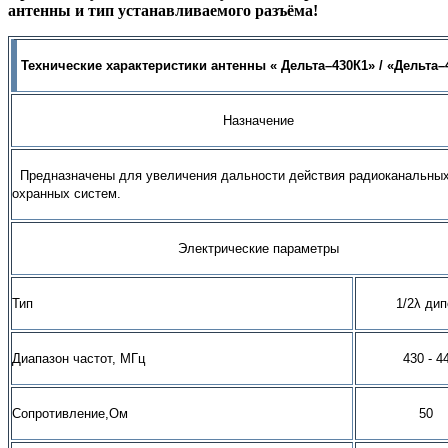
антенны и тип устанавливаемого разъёма!
Технические характеристики антенны « Дельта–430К1» / «Дельта–
Назначение
Предназначены для увеличения дальности действия радиоканальн
охранных систем.
Электрические параметры
Тип
1/2λ дип
Диапазон частот, МГц
430 - 4
Сопротивление,Ом
50