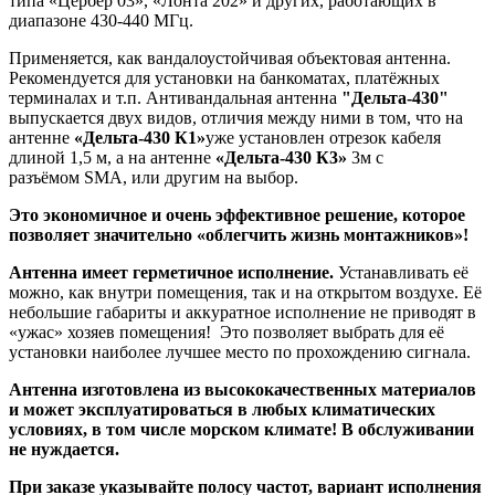
типа «Цербер 03», «Лонта 202» и других, работающих в
диапазоне 430-440 МГц.
Применяется, как вандалоустойчивая объектовая антенна.
Рекомендуется для установки на банкоматах, платёжных
терминалах и т.п. Антивандальная антенна
"Дельта-430
"
выпускается двух видов, отличия между ними в том, что на
антенне
«Дельта-430 К1»
уже установлен отрезок кабеля
длиной 1,5 м, а на антенне
«Дельта-430 К3»
3м с
разъёмом SMA, или другим на выбор.
Это экономичное и очень эффективное решение, которое
позволяет значительно «облегчить жизнь монтажников»!
Антенна имеет герметичное исполнение.
Устанавливать её
можно, как внутри помещения, так и на открытом воздухе. Её
небольшие габариты и аккуратное исполнение не приводят в
«ужас» хозяев помещения! Это позволяет выбрать для её
установки наиболее лучшее место по прохождению сигнала.
Антенна
изготовлена из высококачественных
материалов
и может эксплуатироваться в любых климатических
условиях, в том числе морском климате! В обслуживании
не нуждается.
При заказе указывайте полосу частот, вариант исполнения