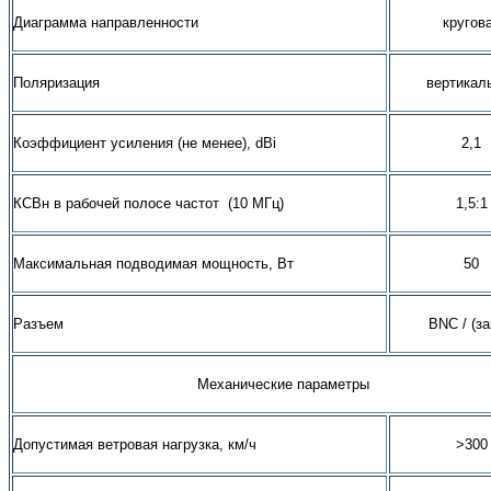
Диаграмма направленности
кругов
Поляризация
вертикал
Коэффициент усиления (не менее), dBi
2,1
КСВн в рабочей полосе частот (10 МГц)
1,5:1
Максимальная подводимая мощность, Вт
50
Разъем
BNC
/ (за
Механические параметры
Допустимая ветровая нагрузка, км/ч
>30
0