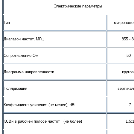
Электрические параметры
Тип
микрополо
Диапазон частот, МГц
855 - 
Сопротивление,Ом
50
Диаграмма направленности
кругов
Поляризация
вертикал
Коэффициент усиления (не менее), dBi
7
КСВн в рабочей полосе частот (не более)
1,5: