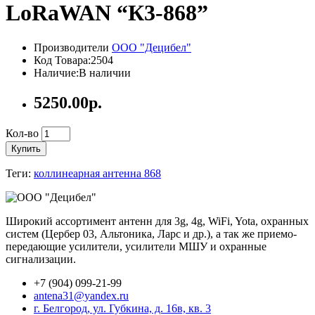
LoRaWAN “К3-868”
Производители
ООО "Децибел"
Код Товара:2504
Наличие:В наличии
5250.00р.
Кол-во
Купить
Теги:
коллинеарная антенна 868
Широкий ассортимент антенн для 3g, 4g, WiFi, Yota, охранных
систем (Цербер 03, Альтоника, Ларс и др.), а так же приемо-
передающие усилители, усилители МШУ и охранные
сигнализации.
+7 (904) 099-21-99
antena31@yandex.ru
г. Белгород, ул. Губкина, д. 16в, кв. 3