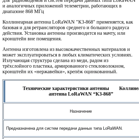
для радиомодемов и систем передачи данных типа LoRaWAN
и аналогичных приложений телеметрии, работающих в
диапазоне 868 МГц
Коллинеарная антенна LoRaWAN "К3-868" применяется, как
базовая и для ретрансляторов среднего и большого радиуса
действия. Установка антенны производится на мачту, или
кронштейн вне помещения.
Антенна изготовлена из высококачественных материалов и
может эксплуатироваться в любых климатических условиях.
Излучающая структура сделана из меди, радом из
трёхслойного пластика, армированного стекловолокном,
кронштейн их «нержавейки», крепёж оцинкованный.
Технические характеристики антенны
Коллине
антенна LoRaWAN “К3-868”
Назначение
Предназначена для систем передачи данных типа LoRaWAN.