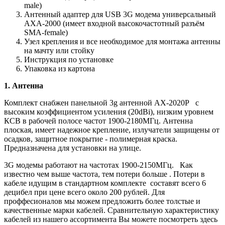
male)
Антенный адаптер для USB 3G модема универсальный
AXA-2000 (имеет входной высокочастотный разъём
SMA-female)
Узел крепления и все необходимое для монтажа антенны
на мачту или стойку
Инструкция по установке
Упаковка из картона
1. Антенна
Комплект снабжен панельной 3g антенной AX-2020P с
высоким коэффициентом усиления (20dBi), низким уровнем
КСВ в рабочей полосе частот 1900-2180МГц. Антенна
плоская, имеет надежное крепление, излучатели защищены от
осадков, защитное покрытие - полимерная краска.
Предназначена для установки на улице.
3G модемы работают на частотах 1900-2150МГц. Как
известно чем выше частота, тем потери больше . Потери в
кабеле идущим в стандартном комплекте составят всего 6
децибел при цене всего около 200 рублей. Для
проффесионалов мы можем предложить более толстые и
качественные марки кабелей. Сравнительную характеристику
кабелей из нашего ассортимента Вы можете посмотреть здесь