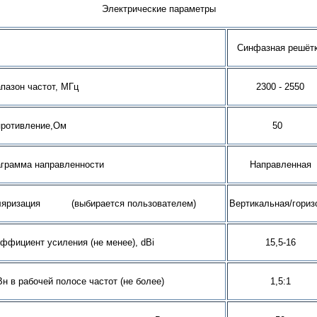
Электрические параметры
Синфазная решёт
пазон частот, МГц
2300 - 2550
противление,Ом
50
грамма направленности
Направленная
ляризация (выбирается пользователем)
Вертикальная/гориз
ффициент усиления (не менее), dBi
15,5-16
н в рабочей полосе частот (не более)
1,5:1