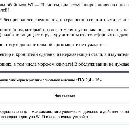
льнобойных» WI — FI систем, она весьма широкополосна и позво
елей!
I беспроводного соединения, по сравнению со штатными резино
онштейном, который позволяет менять угол наклона антенны на 
м) надёжно защищает структуру антенны от атмосферных осадков
поэтому в дополнительной грозозащите не нуждается.
ектор и кронштейн сделаны из нержавеющей стали, а излучатели
виях, в том числе морском климате! В обслуживании не нуждае
«ПА 2,4 - 16»
хнические характеристики панельной антенны
Назначение
едназначена для
максимального
увеличения дальности действия сет
проводного доступа
WI
-
Fi
и аналогичных устройств.