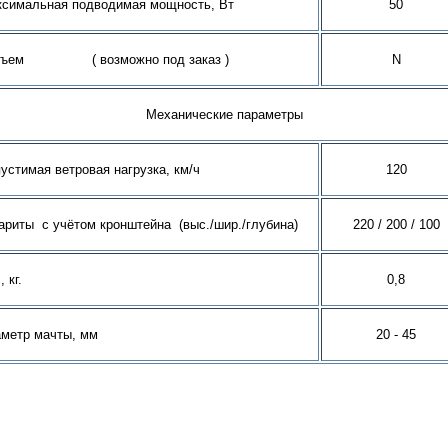
симальная подводимая мощность, Вт
50
зъем ( возможно под заказ )
N
Механические параметры
устимая ветровая нагрузка, км/ч
120
ариты с учётом кронштейна (выс./шир./глубина)
220 / 200 / 100
, кг.
0,8
метр мачты, мм
20 - 45