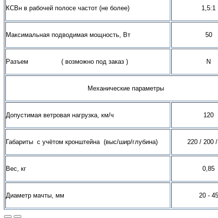
КСВн в рабочей полосе частот (не более)
1,5:1
Максимальная подводимая мощность, Вт
50
Разъем ( возможно под заказ )
N
Механические параметры
Допустимая ветровая нагрузка, км/ч
120
Габариты с учётом кронштейна (выс/шир/глубина)
220 / 200 
Вес, кг
0,85
Диаметр мачты, мм
20 - 4