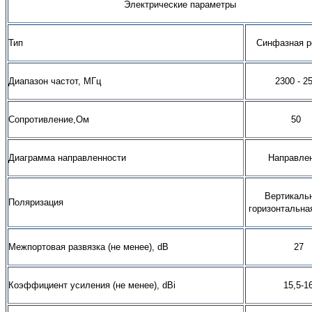
Электрические параметры
Тип
Синфазная р
Диапазон частот, МГц
2300 - 2
Сопротивление,Ом
50
Диаграмма направленности
Направле
Вертикаль
Поляризация
горизонтальн
Межпортовая развязка (не менее), dB
27
Коэффициент усиления (не менее), dBi
15,5-1