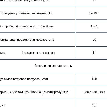
портовая развязка (не менее), dB
27
ффициент усиления (не менее), dBi
19-19,5
н в рабочей полосе частот (не более)
1,5:1
симальная подводимая мощность, Вт
50
зъем ( возможно под заказ )
N
Механические параметры
устимая ветровая нагрузка, км/ч
120
ариты с учётом кронштейна (выс/шир/глубина)
330 / 330 / 100
, кг
1,8