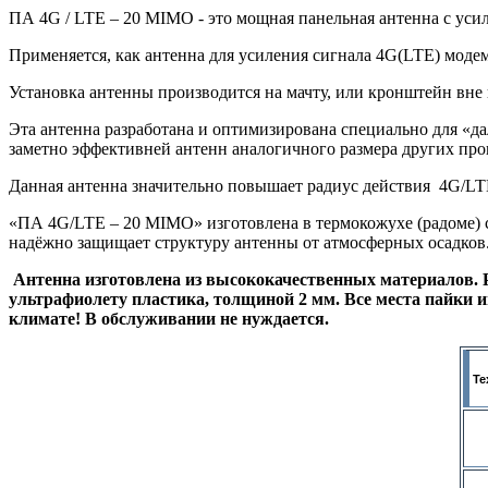
ПА 4G / LTE – 20 MIMO - это мощная панельная антенна с уси
Применяется, как антенна для усиления сигнала 4G(LTE) модема
Установка антенны производится на мачту, или кронштейн вне
Эта антенна разработана и оптимизирована специально для «да
заметно эффективней антенн аналогичного размера других про
Данная антенна значительно повышает радиус действия 4G/LT
«ПА 4G/LTE – 20 MIMO» изготовлена в термокожухе (радоме) с
надёжно защищает структуру антенны от атмосферных осадков
Антенна изготовлена из высококачественных материалов. Р
ультрафиолету пластика, толщиной 2 мм. Все места пайки 
климате! В обслуживании не нуждается.
Те