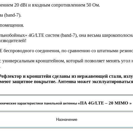
лением 20 dBi и входным сопротивлением 50 Ом.
 (band-7).
 помещения.
льнобойных» 4G/LTE систем (band-7), она весьма широкополосна
изводителей!
E беспроводного соединения, по сравнению со штатными резино
 универсальным кронштейном, который позволяет менять угол на
.
ефлектор и кронштейн сделаны из нержавеющей стали, излуча
имеют защитное покрытие. Антенна может эксплуатироватьс
«ПА 4
G
/
LTE
– 20
MIMO
»
хнические характеристики панельной антенны
Назначение