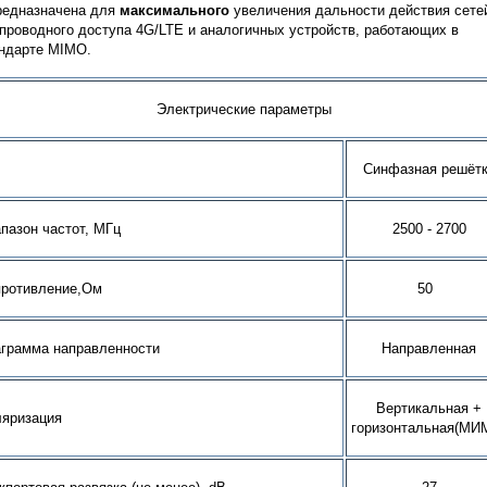
едназначена для
максимального
увеличения дальности действия сет
проводного доступа 4
G
/
LTE
и аналогичных устройств, работающих в
андарте
MIMO
.
Электрические параметры
Синфазная решёт
пазон частот, МГц
2
5
00 - 2
70
0
противление,Ом
50
грамма направленности
Направленная
Вертикальная +
ляризация
горизонтальная(МИ