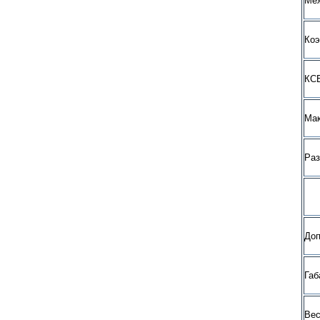
Меж
Коэ
КСВ
Мак
Ра
Доп
Габ
Вес