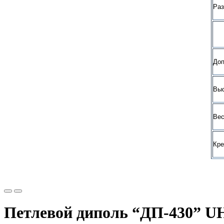
Ра
Доп
Выс
Вес
Кре
Петлевой диполь “ДП-430” U