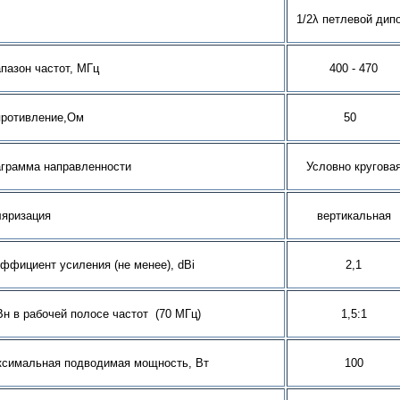
1/2λ петлевой дип
пазон частот, МГц
400 - 470
противление,Ом
50
грамма направленности
Условно кругова
яризация
вертикальная
ффициент усиления (не менее), dBi
2,1
н в рабочей полосе частот (70 МГц)
1,5:1
симальная подводимая мощность, Вт
100