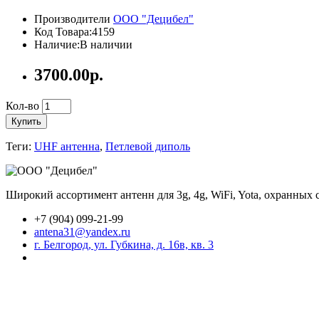
Производители
ООО "Децибел"
Код Товара:4159
Наличие:В наличии
3700.00р.
Кол-во
Купить
Теги:
UHF антенна
,
Петлевой диполь
Широкий ассортимент антенн для 3g, 4g, WiFi, Yota, охранных
+7 (904) 099-21-99
antena31@yandex.ru
г. Белгород, ул. Губкина, д. 16в, кв. 3