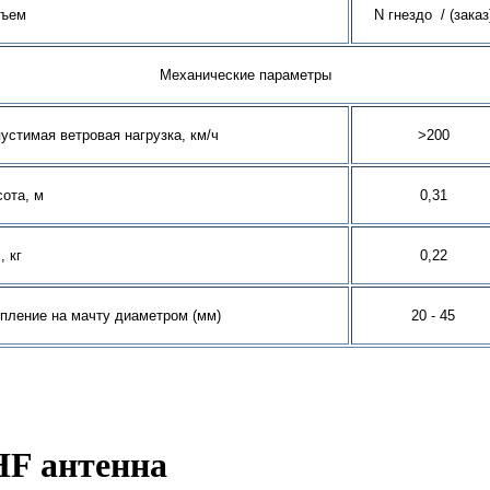
зъем
N
гнездо
/ (заказ
Механические параметры
устимая ветровая нагрузка, км/ч
>20
0
ота, м
0,31
, кг
0,22
пление на мачту диаметром (мм)
20 - 45
HF антенна