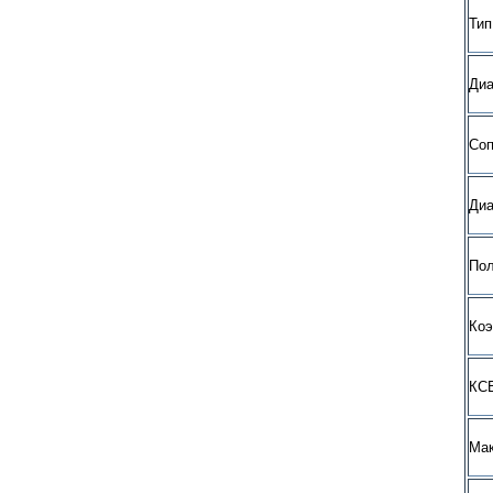
Тип
Диа
Со
Диа
Пол
Коэ
КСВ
Мак